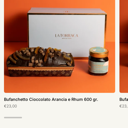
600
600
gr.
gr.
Bufanchetto Cioccolato Arancia e Rhum 600 gr.
Bufa
€23,00
€23,