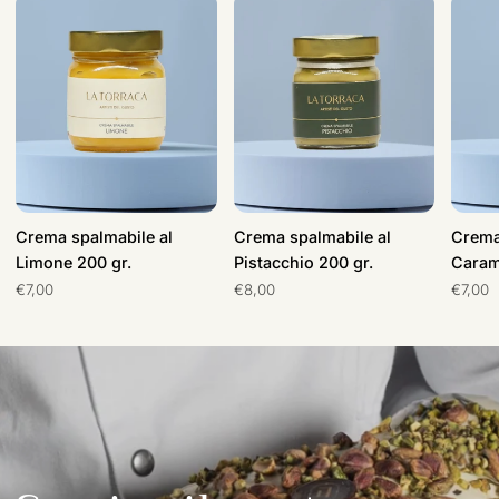
Crema
Crema
Crem
spalmabile
spalmabile
spalma
al
al
al
Limone
Pistacchio
Caram
200
200
200
gr.
gr.
gr.
Crema spalmabile al
Crema spalmabile al
Crema
Limone 200 gr.
Pistacchio 200 gr.
Caram
€7,00
€8,00
€7,00