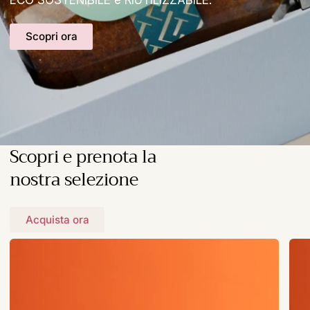
Scopri ora
Scopri e prenota la
nostra selezione
Acquista ora
Bufanchetto
Bufa
Cioccolato
ai
Arancia
Frutt
e
Di
Rhum
Bos