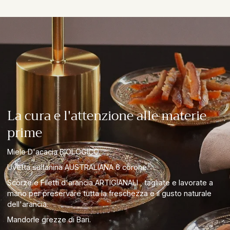
La cura e l'attenzione alle materie
prime
Miele D'acacia BIOLOGICO.
Uvetta sultanina AUSTRALIANA 6 corone.
Scorze e Filetti d'arancia ARTIGIANALI , tagliate e lavorate a
mano per preservare tutta la freschezza e il gusto naturale
dell'arancia.
Mandorle grezze di Bari.