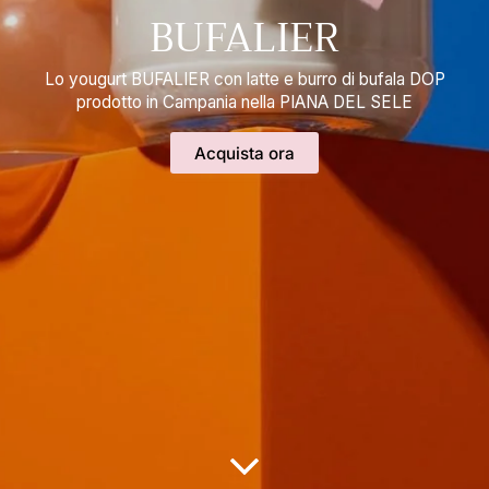
BUFALIER
Lo yougurt BUFALIER con latte e burro di bufala DOP
prodotto in Campania nella PIANA DEL SELE
Acquista ora