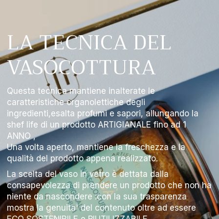
LA TECNICA DEL
VASOCOTTURA
Questa tecnica mantiene inalterate le
caratteristiche organolettiche degli
ingredienti,esalta profumi e sapori, allungando la
shef life di un prodotto ARTIGIANALE fino ad 1
ANNO ,
Una volta aperto, mantiene la freschezza e la
qualità del prodotto appena realizzato.
La scelta del vaso in vetro è dettata dalla
consapevolezza di prendere un prodotto che non ha
niente da nascondere :con la sua trasparenza
mostra la genuita' del contenuto oltre ad essere
ECO SOSTENIBILE e RIUTILIZZABILE.